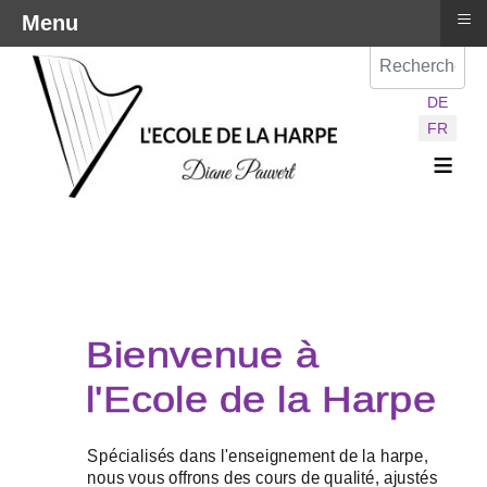
≡
Menu
Val
Sélectionnez vot
DE
FR
≡