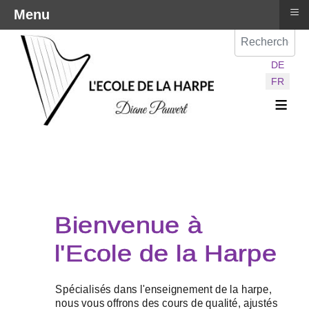
≡
Menu
Val
Sélectionnez vot
DE
FR
≡