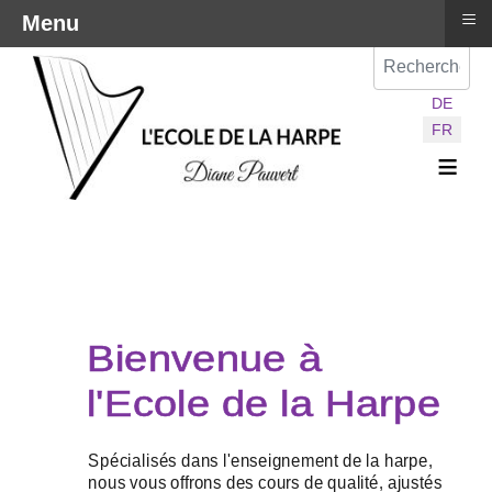
≡
Menu
Val
Sélectionnez vot
DE
FR
≡