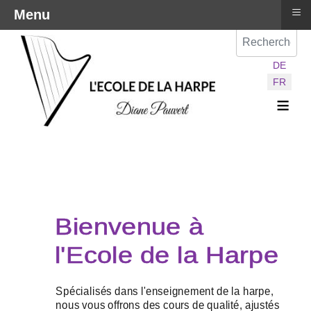
≡
Menu
Val
Sélectionnez vot
DE
FR
≡