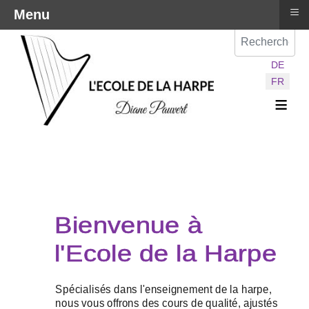
≡
Menu
Val
Sélectionnez vot
DE
FR
≡