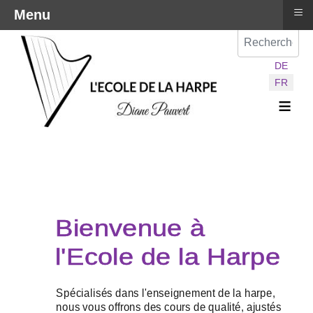
≡
Menu
Val
Sélectionnez vot
DE
FR
≡