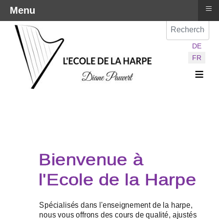
≡
Menu
Val
Sélectionnez vot
DE
FR
≡