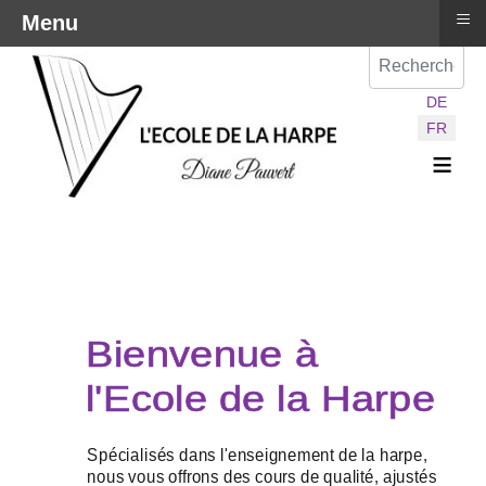
≡
Menu
Val
Sélectionnez vot
DE
FR
≡