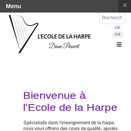
≡
Menu
Val
Sélectionnez vot
DE
FR
≡