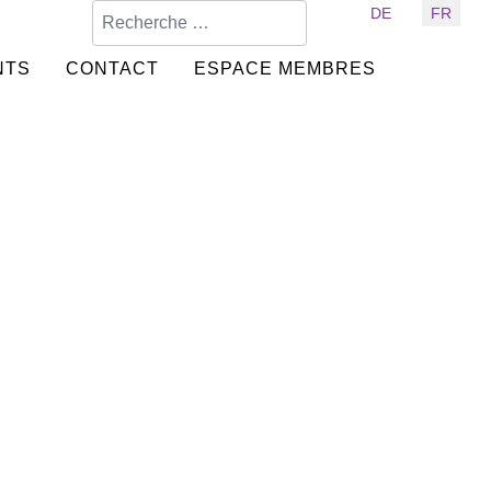
Valider
Sélectionnez votre langue
DE
FR
NTS
CONTACT
ESPACE MEMBRES