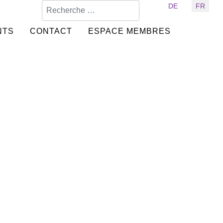
Valider
Sélectionnez votre langue
DE
FR
NTS
CONTACT
ESPACE MEMBRES