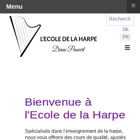
≡
Menu
Val
Sélectionnez vot
DE
FR
≡