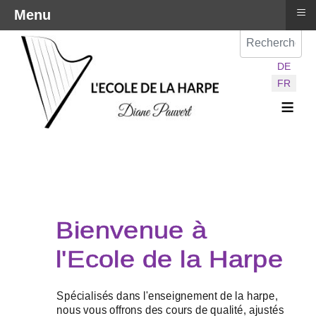
≡
Menu
Val
Sélectionnez vot
DE
FR
≡