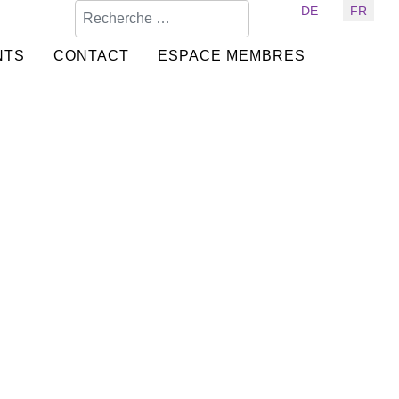
Valider
Sélectionnez votre langue
DE
FR
NTS
CONTACT
ESPACE MEMBRES