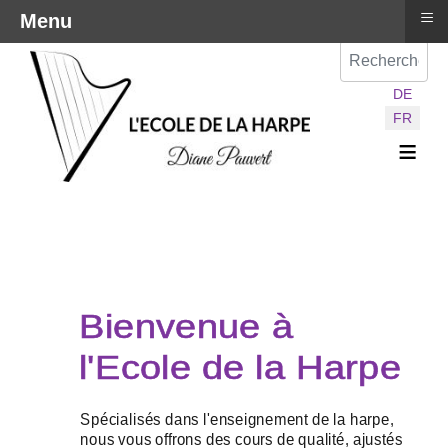
≡
Menu
Val
Sélectionnez vot
DE
FR
≡