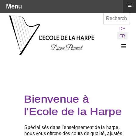
≡
Menu
Val
Sélectionnez vot
DE
FR
≡