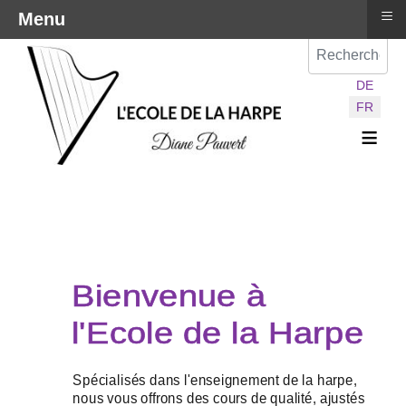
≡
Menu
Val
Sélectionnez vot
DE
FR
≡