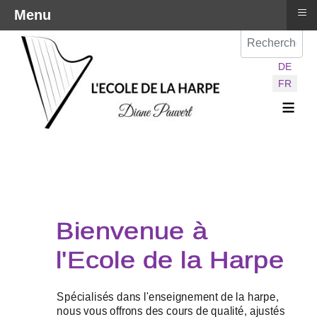
≡
Menu
Val
Sélectionnez vot
DE
FR
≡