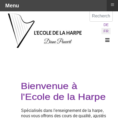
≡
Menu
Val
Sélectionnez vot
DE
FR
≡