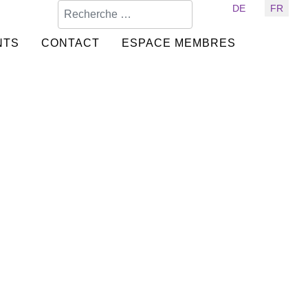
Valider
Sélectionnez votre langue
DE
FR
NTS
CONTACT
ESPACE MEMBRES