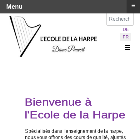
≡
Menu
Val
Sélectionnez vot
DE
FR
≡