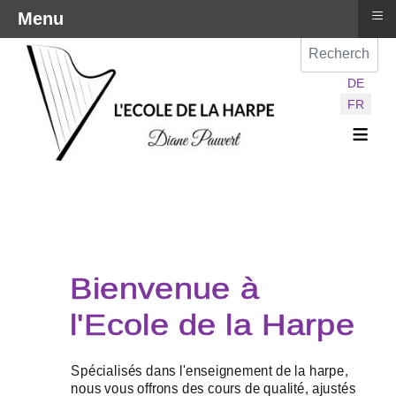
≡
Menu
Val
Sélectionnez vot
DE
FR
≡