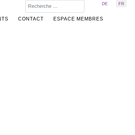
Valider
Sélectionnez votre langue
DE
FR
NTS
CONTACT
ESPACE MEMBRES