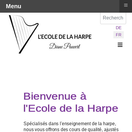
≡
Menu
Val
Sélectionnez vot
DE
FR
≡