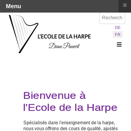
≡
Menu
Val
Sélectionnez vot
DE
FR
≡