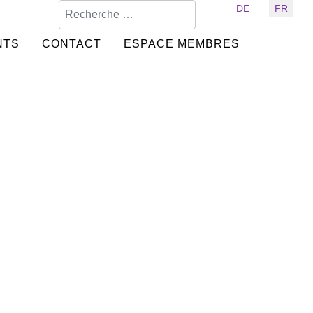
Valider
Sélectionnez votre langue
DE
FR
NTS
CONTACT
ESPACE MEMBRES