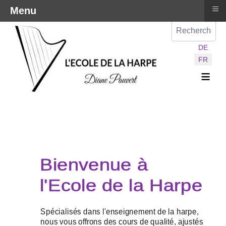
≡
Menu
Val
Sélectionnez vot
DE
FR
≡