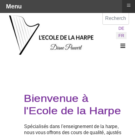
≡
Menu
Val
Sélectionnez vot
DE
FR
≡