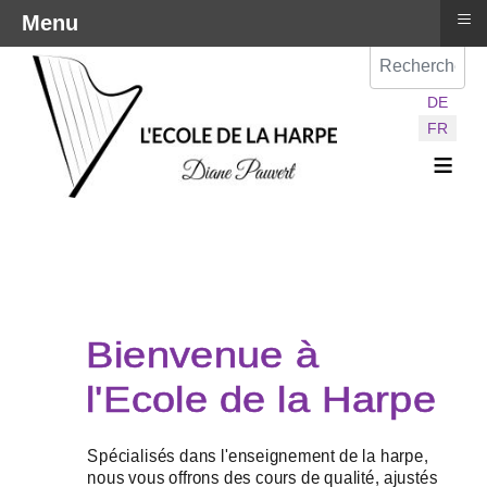
≡
Menu
Val
Sélectionnez vot
DE
FR
≡