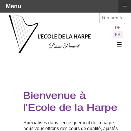
≡
Menu
Val
Sélectionnez vot
DE
FR
≡