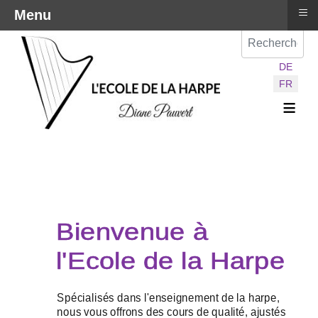
≡
Menu
Val
Sélectionnez vot
DE
FR
≡