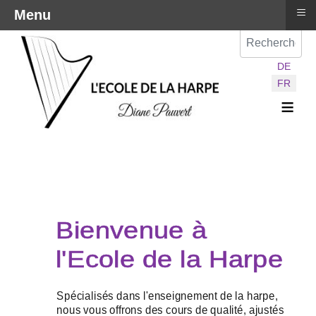
≡
Menu
Val
Sélectionnez vot
DE
FR
≡