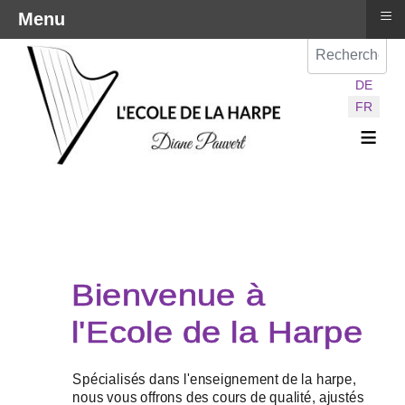
≡
Menu
Val
Sélectionnez vot
DE
FR
≡