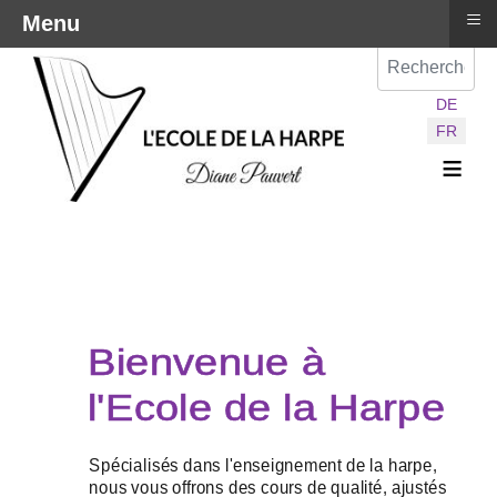
≡
Menu
Val
Sélectionnez vot
DE
FR
≡