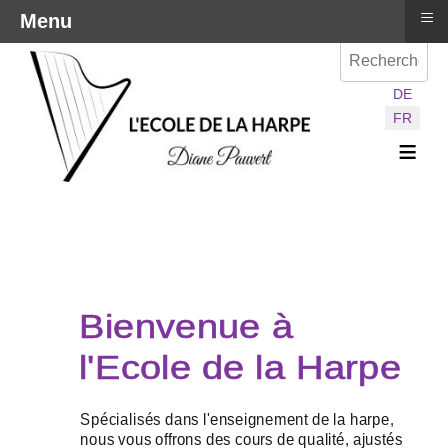
≡
Menu
Val
Sélectionnez vot
DE
FR
≡