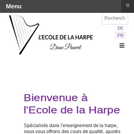
≡
Menu
Val
Sélectionnez vot
DE
FR
≡