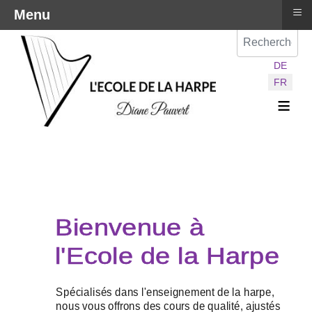
≡
Menu
Val
Sélectionnez vot
DE
FR
≡