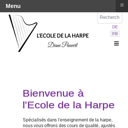
≡
Menu
Val
Sélectionnez vot
DE
FR
≡