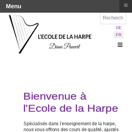
≡
Menu
Val
Sélectionnez vot
DE
FR
≡