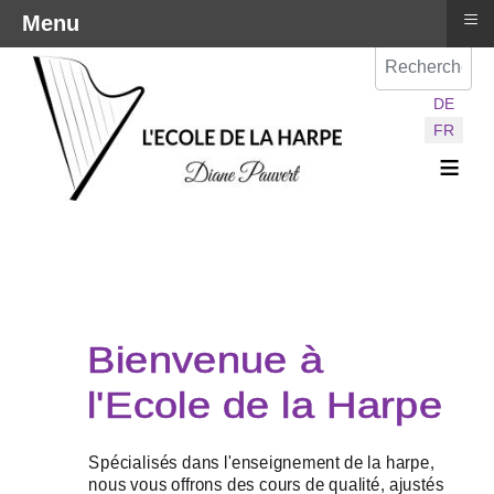
≡
Menu
Val
Sélectionnez vot
DE
FR
≡