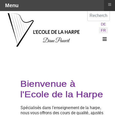
≡
Menu
Val
Sélectionnez vot
DE
FR
≡