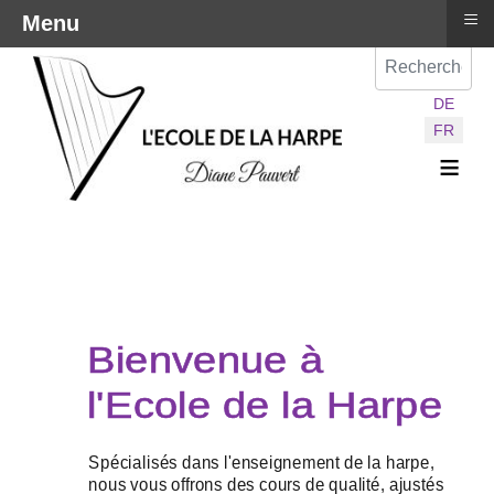
≡
Menu
Val
Sélectionnez vot
DE
FR
≡