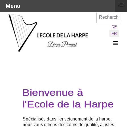
≡
Menu
Val
Sélectionnez vot
DE
FR
≡