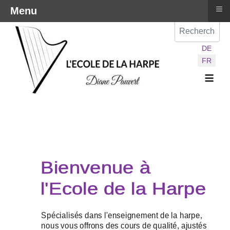
≡
Menu
Val
Sélectionnez vot
DE
FR
≡