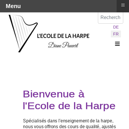
≡
Menu
Val
Sélectionnez vot
DE
FR
≡