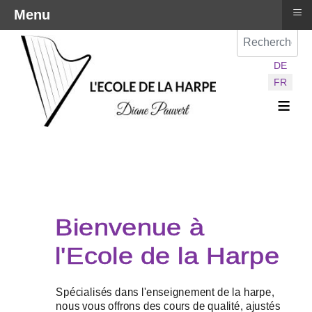
≡
Menu
Val
Sélectionnez vot
DE
FR
≡