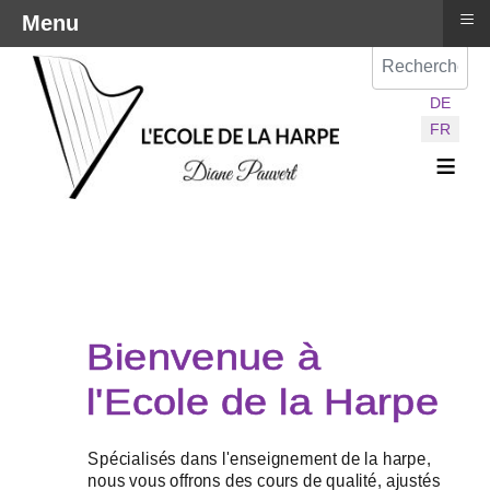
≡
Menu
Val
Sélectionnez vot
DE
FR
≡