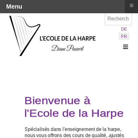
≡
Menu
Val
Sélectionnez vot
DE
FR
≡