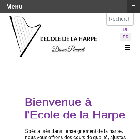
≡
Menu
Val
Sélectionnez vot
DE
FR
≡