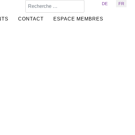
Valider
Sélectionnez votre langue
DE
FR
NTS
CONTACT
ESPACE MEMBRES